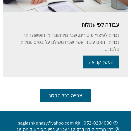
עבודה לפי עמלות
זכויות לפיצויי פיטורים, שכר מינימום דמי חופשה ויתר
זכויות האם עובד, אשר שכרו משולם על בסיס עמלות
בלבד,...
המשך קריאה
צפייה בכל הבלוג
sagiashkenazy@yahoo.com
052-8234030
רח' מצדה 7 בני ברק 5126112, בניין ב.ס.ר 4 קומה 15