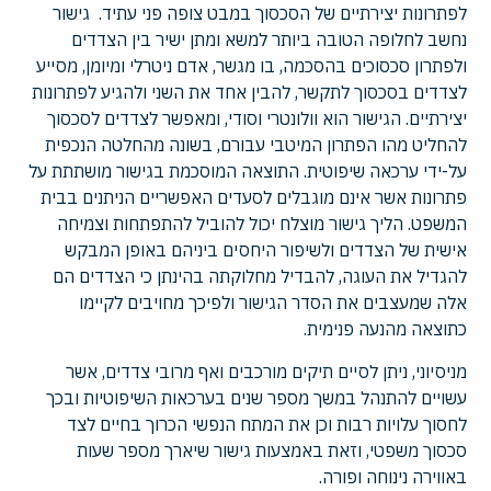
לפתרונות יצירתיים של הסכסוך במבט צופה פני עתיד. גישור
נחשב לחלופה הטובה ביותר למשא ומתן ישיר בין הצדדים
ולפתרון סכסוכים בהסכמה, בו מגשר, אדם ניטרלי ומיומן, מסייע
לצדדים בסכסוך לתקשר, להבין אחד את השני ולהגיע לפתרונות
יצירתיים. הגישור הוא וולונטרי וסודי, ומאפשר לצדדים לסכסוך
להחליט מהו הפתרון המיטבי עבורם, בשונה מהחלטה הנכפית
על-ידי ערכאה שיפוטית. התוצאה המוסכמת בגישור מושתתת על
פתרונות אשר אינם מוגבלים לסעדים האפשריים הניתנים בבית
המשפט. הליך גישור מוצלח יכול להוביל להתפתחות וצמיחה
אישית של הצדדים ולשיפור היחסים ביניהם באופן המבקש
להגדיל את העוגה, להבדיל מחלוקתה בהינתן כי הצדדים הם
אלה שמעצבים את הסדר הגישור ולפיכך מחויבים לקיימו
כתוצאה מהנעה פנימית.
מניסיוני, ניתן לסיים תיקים מורכבים ואף מרובי צדדים, אשר
עשויים להתנהל במשך מספר שנים בערכאות השיפוטיות ובכך
לחסוך עלויות רבות וכן את המתח הנפשי הכרוך בחיים לצד
סכסוך משפטי, וזאת באמצעות גישור שיארך מספר שעות
באווירה נינוחה ופורה.